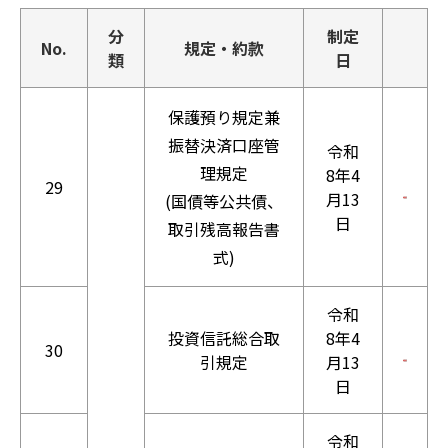
分
制定
No.
規定・約款
類
日
保護預り規定兼
振替決済口座管
令和
理規定
8年4
29
月13
(国債等公共債、
日
取引残高報告書
式)
令和
投資信託総合取
8年4
30
引規定
月13
日
令和