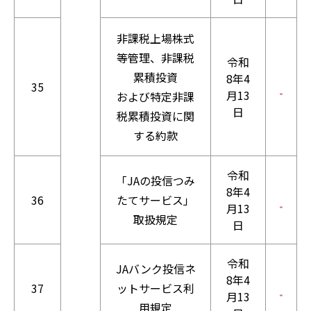
非課税上場株式
等管理、非課税
令和
累積投資
8年4
35
月13
および特定非課
日
税累積投資に関
する約款
令和
「JAの投信つみ
8年4
36
たてサービス」
月13
取扱規定
日
令和
JAバンク投信ネ
8年4
37
ットサービス利
月13
用規定